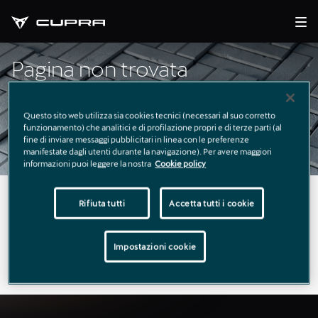
Pagina non trovata
Questo sito web utilizza sia cookies tecnici (necessari al suo corretto
funzionamento) che analitici e di profilazione propri e di terze parti (al
fine di inviare messaggi pubblicitari in linea con le preferenze
manifestate dagli utenti durante la navigazione). Per avere maggiori
informazioni puoi leggere la nostra
Cookie policy
La pagina richiesta non è stata trovata.
Rifiuta tutti
Accetta tutti i cookie
Puoi continuare a esplorare il sito usando il menù di
Impostazioni cookie
navigazione qui sopra.