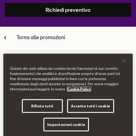
Contatti
Richiedi preventivo
Configuratore
Torna alle promozioni
Questo sito web utilizza sia cookies tecnici (necessari al suo corretto
Equipaggiamenti di serie
funzionamento) che analitici e di profilazione propri e di terze parti (al
fine di inviare messaggi pubblicitari in linea con le preferenze
manifestate dagli utenti durante la navigazione). Per avere maggiori
SEAT Virtual Cockpit da 8"
informazioni puoi leggere la nostra
Cookie Policy
SEAT Media System Touch da 8,25"
Cerchi in lega da 15"
Rifiuta tutti
Accetta tutti i cookie
Climatizzatore
Chiusura centralizzata
Impostazioni cookie