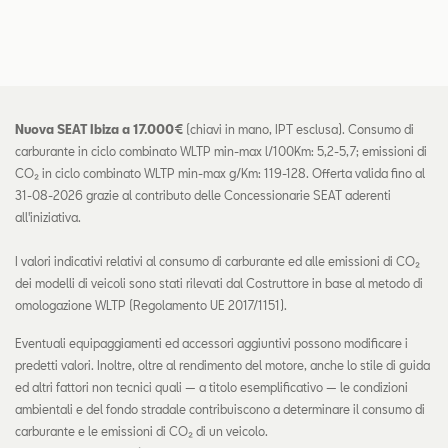
Nuova SEAT Ibiza a 17.000€
(chiavi in mano, IPT esclusa). Consumo di
carburante in ciclo combinato WLTP min-max l/100Km: 5,2-5,7; emissioni di
CO₂ in ciclo combinato WLTP min-max g/Km: 119-128. Offerta valida fino al
31-08-2026 grazie al contributo delle Concessionarie SEAT aderenti
all'iniziativa.
I valori indicativi relativi al consumo di carburante ed alle emissioni di CO₂
dei modelli di veicoli sono stati rilevati dal Costruttore in base al metodo di
omologazione WLTP (Regolamento UE 2017/1151).
Eventuali equipaggiamenti ed accessori aggiuntivi possono modificare i
predetti valori. Inoltre, oltre al rendimento del motore, anche lo stile di guida
ed altri fattori non tecnici quali — a titolo esemplificativo — le condizioni
ambientali e del fondo stradale contribuiscono a determinare il consumo di
carburante e le emissioni di CO₂ di un veicolo.