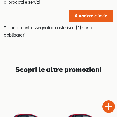
di prodotti e servizi
Autorizzo e invio
*I campi contrassegnati da asterisco (*) sono
obbligatori
Scopri le altre promozioni
Test
Chiama
Informaz
WhatsA
Drive