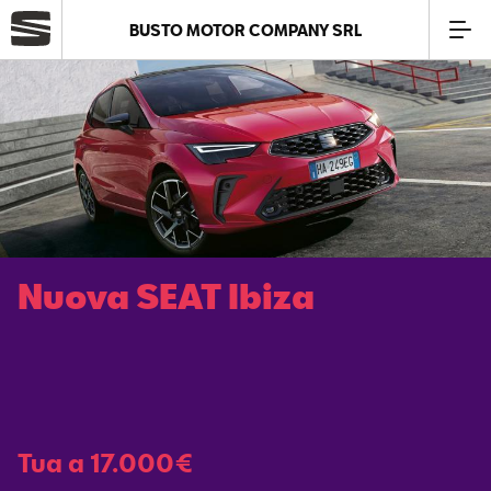
BUSTO MOTOR COMPANY SRL
Azienda
Modelli
Offerte
Nuova SEAT Ibiza
Service
Business
SEAT Usato Certificato
Tua a 17.000€