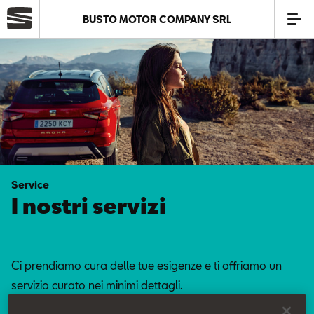
BUSTO MOTOR COMPANY SRL
Azienda
Modelli
Offerte
Service
Service
I nostri servizi
Business
Ci prendiamo cura delle tue esigenze e ti offriamo un
SEAT Usato Certificato
servizio curato nei minimi dettagli.