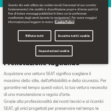
Contatti
Questo sito web utilizza sia cookies tecnici (necessari al suo corretto
funzionamento) che analitici e di profilazione propri e di terze parti (al
fine di inviare messaggi pubblicitari in linea con le preferenze
Configuratore
manifestate dagli utenti durante la navigazione). Per avere maggiori
Prenotazione Tagliando
informazioni puoi leggere la nostra
Cookie Policy
Rifiuta tutti
Accetta tutti i cookie
Impostazioni cookie
Prenotazione Tagliando
Acquistare una vettura SEAT significa scegliere il
massimo dello stile, dell’affidabilità e della sicurezza. Per
garantire nel tempo questi valori, la tua vettura necessita
di una manutenzione a regola d’arte.
Grazie alla professionalità dei nostri tecnici e ai ricambi
SEAT, gli unici progettati per preservare nel tempo le